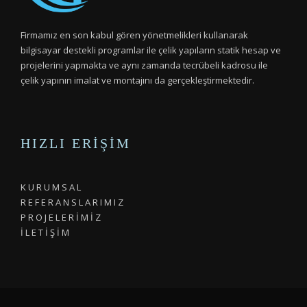
Firmamız en son kabul gören yönetmelikleri kullanarak
bilgisayar destekli programlar ile çelik yapıların statik hesap ve
projelerini yapmakta ve aynı zamanda tecrübeli kadrosu ile
çelik yapının imalat ve montajını da gerçekleştirmektedir.
HIZLI ERIŞIM
K U R U M S A L
R E F E R A N S L A R I M I Z
P R O J E L E R İ M İ Z
İ L E T İ Ş İ M