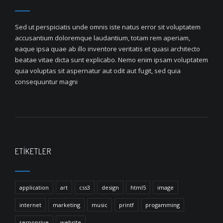
Sed ut perspiciatis unde omnis iste natus error sit voluptatem
accusantium doloremque laudantium, totam rem aperiam,
eaque ipsa quae ab illo inventore veritatis et quasi architecto
beatae vitae dicta sunt explicabo. Nemo enim ipsam voluptatem
quia voluptas sit aspernatur aut odit aut fugit, sed quia
consequuntur magni
ETIKETLER
application
art
css3
design
html5
image
internet
marketing
music
printf
progamming
responsive
website