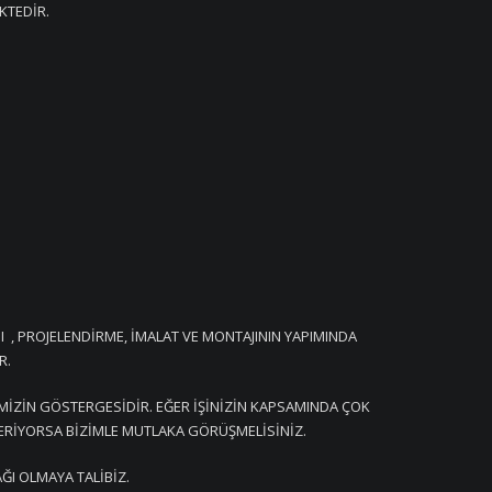
KTEDİR.
 , PROJELENDİRME, İMALAT VE MONTAJININ YAPIMINDA
R.
İMİZİN GÖSTERGESİDİR. EĞER İŞİNİZİN KAPSAMINDA ÇOK
ÇERİYORSA BİZİMLE MUTLAKA GÖRÜŞMELİSİNİZ.
ĞI OLMAYA TALİBİZ.