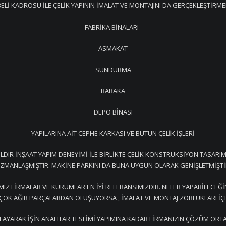
ELİ KADROSU İLE ÇELİK YAPININ İMALAT VE MONTAJINI DA GERÇEKLEŞTİRME
FABRİKA BİNALARI
ASMAKAT
SUNDURMA
BARAKA
DEPO BİNASI
YAPILARINA AİT CEPHE KARKASI VE BÜTÜN ÇELİK İŞLERİ
IR İNŞAAT YAPIM DENEYİMİ İLE BİRLİKTE ÇELİK KONSTRÜKSİYON TASARIMI
ZMANLAŞMIŞTIR. MAKİNE PARKINI DA BUNA UYGUN OLARAK GENİŞLETMİŞTİ
MIZ FİRMALAR VE KURUMLAR EN İYİ REFERANSIMIZDIR. NELER YAPABİLECEĞ
YA ÇOK AĞIR PARÇALARDAN OLUŞUYORSA , İMALAT VE MONTAJ ZORLUKLARI İ
AYARAK İŞİN ANAHTAR TESLİMİ YAPIMINA KADAR FİRMANIZIN ÇÖZÜM ORTA