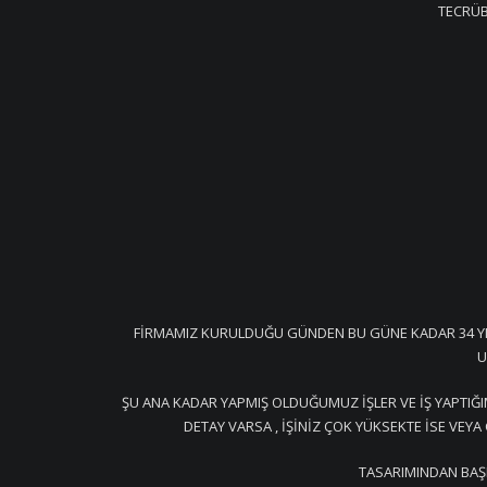
TECRÜB
FİRMAMIZ KURULDUĞU GÜNDEN BU GÜNE KADAR 34 YILD
U
ŞU ANA KADAR YAPMIŞ OLDUĞUMUZ İŞLER VE İŞ YAPTIĞI
DETAY VARSA , İŞİNİZ ÇOK YÜKSEKTE İSE VE
TASARIMINDAN BAŞL