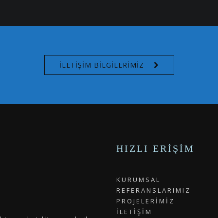
İLETIŞIM BILGILERIMIZ
HIZLI ERIŞIM
K U R U M S A L
R E F E R A N S L A R I M I Z
P R O J E L E R İ M İ Z
İ L E T İ Ş İ M