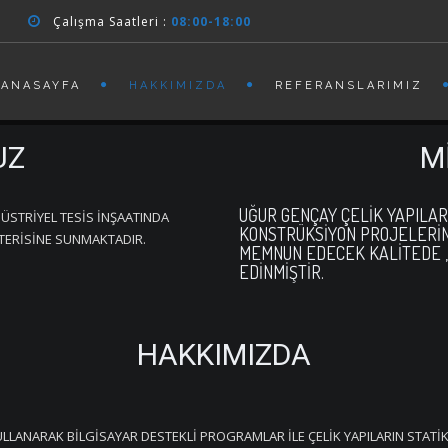
Çalışma Saatleri :
08:00-18:00
ANASAYFA
HAKKIMIZDA
REFERANSLARIMIZ
UZ
M
UĞUR GENÇAY ÇELİK YAPILAR
ÜSTRİYEL TESİS İNŞAATINDA
KONSTRÜKSİYON PROJELERİNİ
ŞTERİSİNE SUNMAKTADIR.
MEMNUN EDECEK KALİTEDE ,
EDİNMİŞTİR.
HAKKIMIZDA
LANARAK BİLGİSAYAR DESTEKLİ PROGRAMLAR İLE ÇELİK YAPILARIN STATİ