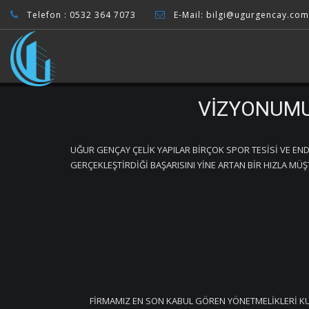
Telefon :
0532 364 7073
E-Mail:
bilgi@ugurgencay.com
VİZYONUM
UĞUR GENÇAY ÇELİK YAPILAR BİRÇOK SPOR TESİSİ VE END
GERÇEKLEŞTİRDİĞİ BAŞARISINI YİNE ARTAN BİR HIZLA MÜ
FİRMAMIZ EN SON KABUL GÖREN YÖNETMELİKLERİ KUL