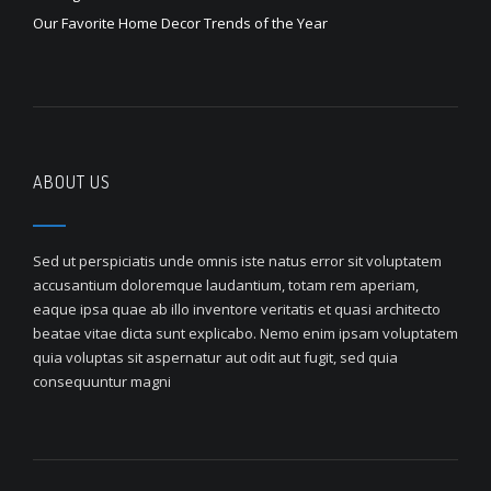
Our Favorite Home Decor Trends of the Year
ABOUT US
Sed ut perspiciatis unde omnis iste natus error sit voluptatem
accusantium doloremque laudantium, totam rem aperiam,
eaque ipsa quae ab illo inventore veritatis et quasi architecto
beatae vitae dicta sunt explicabo. Nemo enim ipsam voluptatem
quia voluptas sit aspernatur aut odit aut fugit, sed quia
consequuntur magni