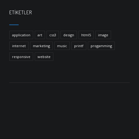
ETIKETLER
application
art
css3
design
html5
image
internet
marketing
music
printf
progamming
responsive
website