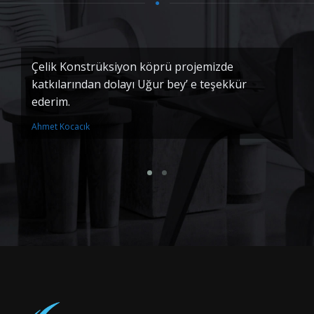
Çelik Konstrüksiyon köprü projemizde
İl
katkılarından dolayı Uğur bey’ e teşekkür
Ç
ederim.
Al
Ahmet Kocacık