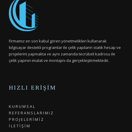
Firmamız en son kabul gören yönetmelikleri kullanarak
bilgisayar destekli programlar ile çelik yapıların statik hesap ve
projelerini yapmakta ve aynı zamanda tecrübeli kadrosu ile
çelik yapının imalat ve montajını da gerçekleştirmektedir.
HIZLI ERIŞIM
K U R U M S A L
R E F E R A N S L A R I M I Z
P R O J E L E R İ M İ Z
İ L E T İ Ş İ M