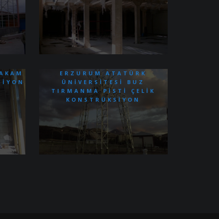
MAKAM
ERZURUM ATATÜRK
SIYON
ÜNIVERSITESI BUZ
TIRMANMA PISTI ÇELIK
KONSTRÜKSIYON