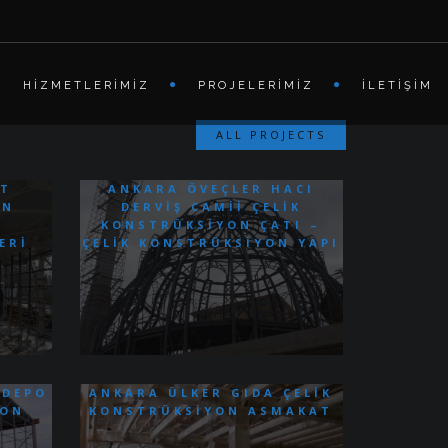
HIZMETLERIMIZ
PROJELERIMIZ
İLETIŞIM
ALL PROJECTS
ET
ANKARA ÖVEÇLER HACI
IN
DERVIŞ CAMII ÇELIK
KONSTRÜKSIYON ÇATI –
ERI
ÇELIK KONSTRÜKSIYON YAPI
 DEPO
ANKARA ÜLKER GIDA ÇELIK
YON
KONSTRÜKSIYON ASMAKAT