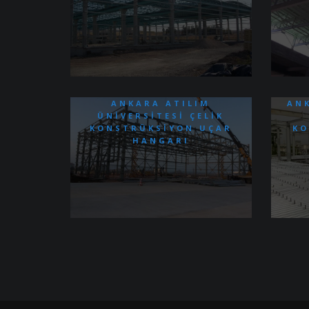
ANKARA ATILIM
AN
ÜNIVERSITESI ÇELIK
KONSTRÜKSIYON UÇAR
KO
HANGARI