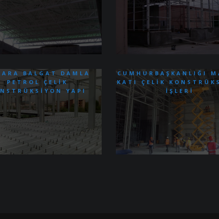
KARA BALGAT DAMLA
CUMHURBAŞKANLIĞI 
PETROL ÇELIK
KATI ÇELIK KONSTRÜK
NSTRÜKSIYON YAPI
İŞLERI