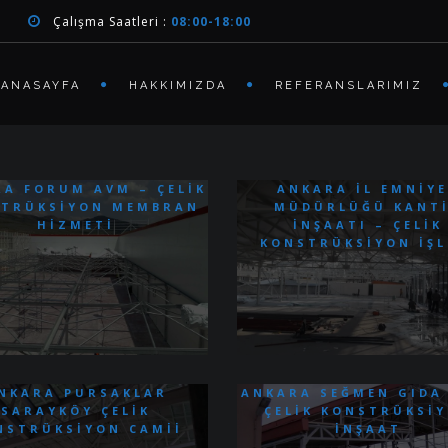
Çalışma Saatleri :
08:00-18:00
ANASAYFA
HAKKIMIZDA
REFERANSLARIMIZ
A FORUM AVM – ÇELIK
ANKARA İL EMNIY
TRÜKSIYON MEMBRAN
MÜDÜRLÜĞÜ KANT
HIZMETI
İNŞAATI – ÇELIK
KONSTRÜKSIYON İŞL
NKARA PURSAKLAR
ANKARA SEĞMEN GIDA
SARAYKÖY ÇELIK
ÇELIK KONSTRÜKSI
NSTRÜKSIYON CAMII
İNŞAAT