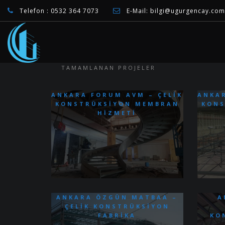
Telefon :
0532 364 7073
E-Mail:
bilgi@ugurgencay.com
TAMAMLANAN PROJELER
ANKARA FORUM AVM – ÇELIK
ANKAR
KONSTRÜKSIYON MEMBRAN
KONS
HIZMETI
ANKARA ÖZGÜN MATBAA –
A
ÇELIK KONSTRÜKSIYON
FABRIKA
KO